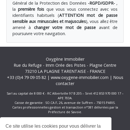
Général de la Protection des Données
-RGPD/GDPR-
,
la
première fois
que vous vous connectez avec vos
identifiants habituels (
ATTENTION mot de passe
sensible aux minuscules et majuscules
), vous allez être
amené à
changer votre mot de passe
avant de
poursuivre votre navigation.
Oxygène Immobilier
Rue du Refuge
-
Imm Orée des Pistes
-
Plagne Centre
73210
LA PLAGNE TARENTAISE
-
FRANCE
+33 (0)4 79 09 05 82
|
www.oxygene-immobilier.com
|
Nous
contacter
Sarl au capital de 8 000 € - RC Albertville 97 B 205 – Siret 412 853 970 000 17 –
APE 703A.
Caisse de garantie : SO.CA.F, 26, avenue de Suffren – 75015 PARIS.
Cartes professionnelles gestion et transaction n°381 délivrées par la
Préfecture de Savoie.
Réservation
Ce site utilise les cookies pour vous délivrer la
Offres Spéciales