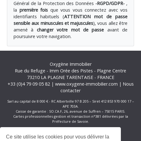
Général de la Protection des Données
-RGPD/GDPR-
,
la
première fois
que vous vous connectez avec vos
identifiants habituels (
ATTENTION mot de passe
sensible aux minuscules et majuscules
), vous allez être
amené à
changer votre mot de passe
avant de
poursuivre votre navigation.
Oxygène Immobilier
Rue du Refuge
-
Imm Orée des Pistes
-
Plagne Centre
73210
LA PLAGNE TARENTAISE
-
FRANCE
+33 (0)4 79 09 05 82
|
www.oxygene-immobilier.com
|
Nous
contacter
Sarl au capital de 8 000 € - RC Albertville 97 B 205 – Siret 412 853 970 000 17 –
APE 703A.
Caisse de garantie : SO.CA.F, 26, avenue de Suffren – 75015 PARIS.
Cartes professionnelles gestion et transaction n°381 délivrées par la
Préfecture de Savoie.
Réservation
Ce site utilise les cookies pour vous délivrer la
Offres Spéciales